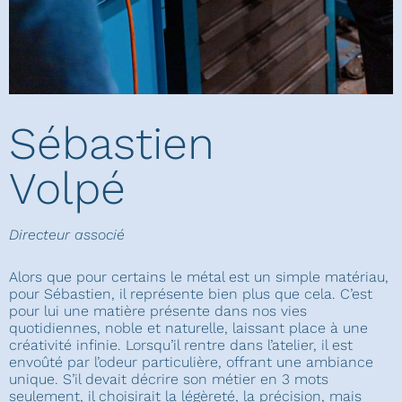
Sébastien
Volpé
Directeur associé
Alors que pour certains le métal est un simple matériau,
pour Sébastien, il représente bien plus que cela. C’est
pour lui une matière présente dans nos vies
quotidiennes, noble et naturelle, laissant place à une
créativité infinie. Lorsqu’il rentre dans l’atelier, il est
envoûté par l’odeur particulière, offrant une ambiance
unique. S’il devait décrire son métier en 3 mots
seulement, il choisirait la légèreté, la précision, mais